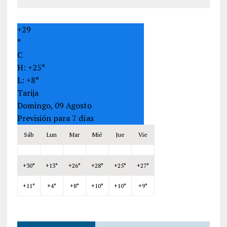
+
29
°
C
H:
+
25°
L:
+
8°
Tarija
Domingo, 09 Agosto
Previsión para 7 días
Sáb
Lun
Mar
Mié
Jue
Vie
+
30°
+
13°
+
26°
+
28°
+
25°
+
27°
+
11°
+
4°
+
8°
+
10°
+
10°
+
9°