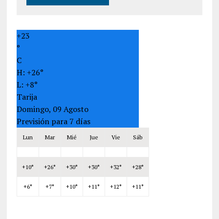
+
23
°
C
H:
+
26°
L:
+
8°
Tarija
Domingo, 09 Agosto
Previsión para 7 días
Lun
Mar
Mié
Jue
Vie
Sáb
+
10°
+
26°
+
30°
+
30°
+
32°
+
28°
+
6°
+
7°
+
10°
+
11°
+
12°
+
11°