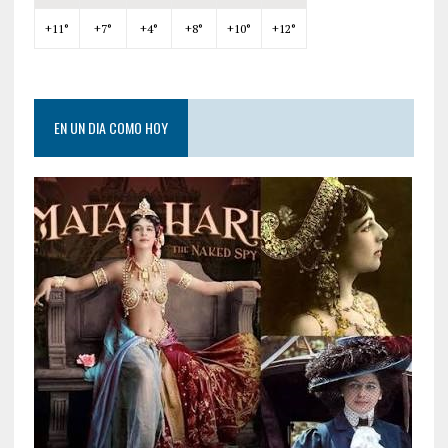
+
11°
+
7°
+
4°
+
8°
+
10°
+
12°
EN UN DIA COMO HOY