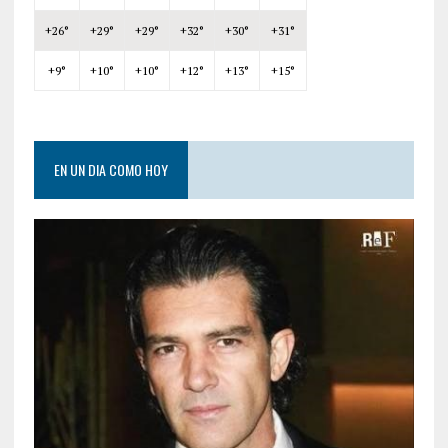
+
26°
+
29°
+
29°
+
32°
+
30°
+
31°
+
9°
+
10°
+
10°
+
12°
+
13°
+
15°
EN UN DIA COMO HOY