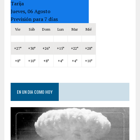
Tarija
Jueves, 06 Agosto
Previsión para 7 días
Vie
Sáb
Dom
Lun
Mar
Mié
+
27°
+
30°
+
26°
+
15°
+
22°
+
28°
+
8°
+
10°
+
8°
+
4°
+
4°
+
10°
EN UN DIA COMO HOY