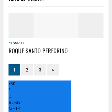
CRONICAS
ROQUE SANTO PEREGRINO
1
2
3
»
+
30
°
C
H:
+
32°
L:
+
14°