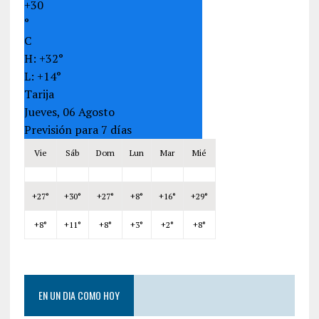
+
30
°
C
H:
+
32°
L:
+
14°
Tarija
Jueves, 06 Agosto
Previsión para 7 días
Vie
Sáb
Dom
Lun
Mar
Mié
+
27°
+
30°
+
27°
+
8°
+
16°
+
29°
+
8°
+
11°
+
8°
+
3°
+
2°
+
8°
EN UN DIA COMO HOY