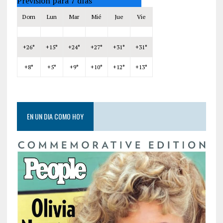
Previsión para 7 días
Dom
Lun
Mar
Mié
Jue
Vie
+
26°
+
15°
+
24°
+
27°
+
31°
+
31°
+
8°
+
5°
+
9°
+
10°
+
12°
+
13°
EN UN DIA COMO HOY