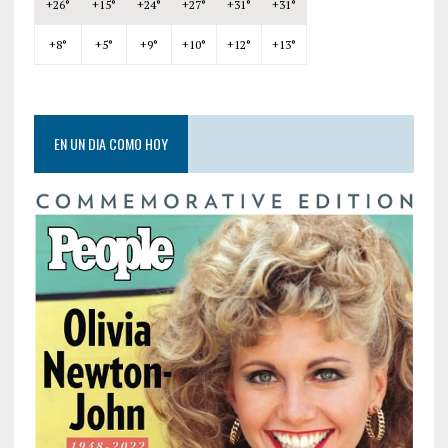
+
26°
+
15°
+
24°
+
27°
+
31°
+
31°
+
8°
+
5°
+
9°
+
10°
+
12°
+
13°
EN UN DIA COMO HOY