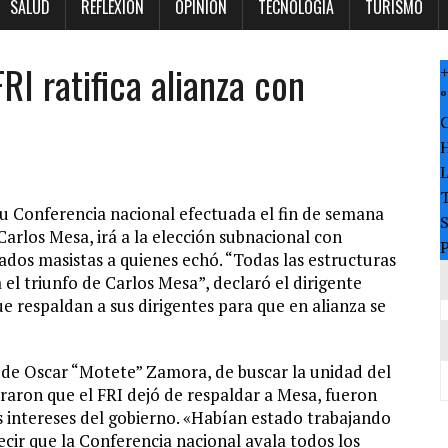
SALUD
REFLEXION
OPINION
TECNOLOGÍA
TURISMO
RI ratifica alianza con
°
T
su Conferencia nacional efectuada el fin de semana
 Carlos Mesa, irá a la elección subnacional con
P
dos masistas a quienes echó. “Todas las estructuras
el triunfo de Carlos Mesa”, declaró el dirigente
 respaldan a sus dirigentes para que en alianza se
u de Oscar “Motete” Zamora, de buscar la unidad del
lararon que el FRI dejó de respaldar a Mesa, fueron
s intereses del gobierno. «Habían estado trabajando
ecir que la Conferencia nacional avala todos los