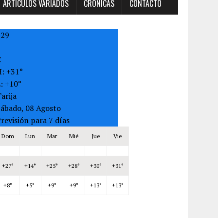
ARTÍCULOS VARIADOS
CRONICAS
CONTACTO
+
29
C
H:
+
31°
L:
+
10°
arija
Sábado, 08 Agosto
revisión para 7 días
Dom
Lun
Mar
Mié
Jue
Vie
+
27°
+
14°
+
25°
+
28°
+
30°
+
31°
+
8°
+
5°
+
9°
+
9°
+
13°
+
13°