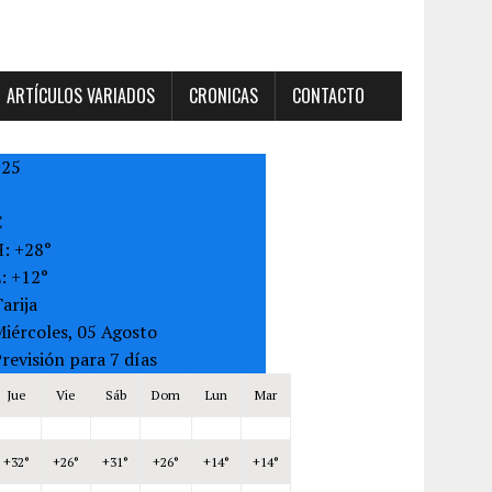
ARTÍCULOS VARIADOS
CRONICAS
CONTACTO
+
25
C
H:
+
28°
L:
+
12°
arija
iércoles, 05 Agosto
revisión para 7 días
Jue
Vie
Sáb
Dom
Lun
Mar
+
32°
+
26°
+
31°
+
26°
+
14°
+
14°