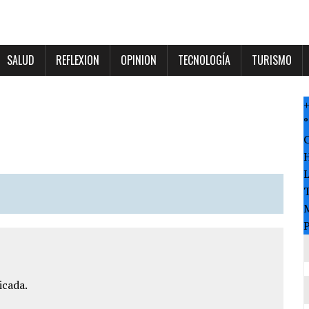
SALUD
REFLEXION
OPINION
TECNOLOGÍA
TURISMO
°
T
M
P
icada.