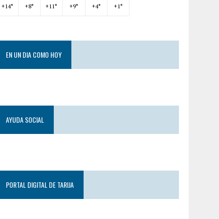
+
14°
+
8°
+
11°
+
9°
+
4°
+
1°
EN UN DIA COMO HOY
AYUDA SOCIAL
PORTAL DIGITAL DE TARIJA