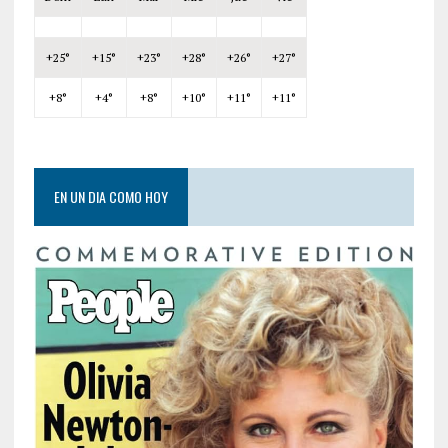
+
25°
+
15°
+
23°
+
28°
+
26°
+
27°
+
8°
+
4°
+
8°
+
10°
+
11°
+
11°
EN UN DIA COMO HOY