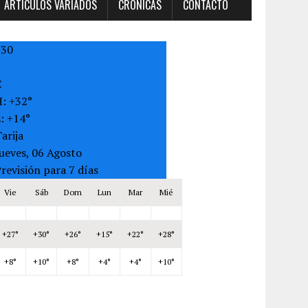
ARTÍCULOS VARIADOS
CRONICAS
CONTACTO
+
30
C
H:
+
32°
L:
+
14°
arija
ueves, 06 Agosto
revisión para 7 días
Vie
Sáb
Dom
Lun
Mar
Mié
+
27°
+
30°
+
26°
+
15°
+
22°
+
28°
+
8°
+
10°
+
8°
+
4°
+
4°
+
10°