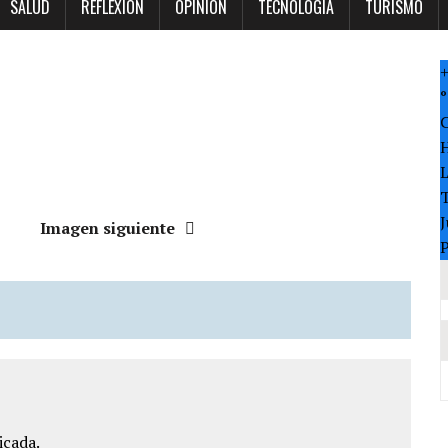
SALUD
REFLEXION
OPINION
TECNOLOGÍA
TURISMO
°
T
J
Imagen siguiente
P
icada.