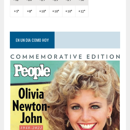
+
5°
+
8°
+
10°
+
10°
+
10°
+
12°
EN UN DIA COMO HOY