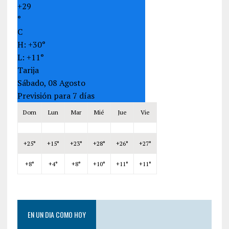
+
29
°
C
H:
+
30°
L:
+
11°
Tarija
Sábado, 08 Agosto
Previsión para 7 días
Dom
Lun
Mar
Mié
Jue
Vie
+
25°
+
15°
+
23°
+
28°
+
26°
+
27°
+
8°
+
4°
+
8°
+
10°
+
11°
+
11°
EN UN DIA COMO HOY