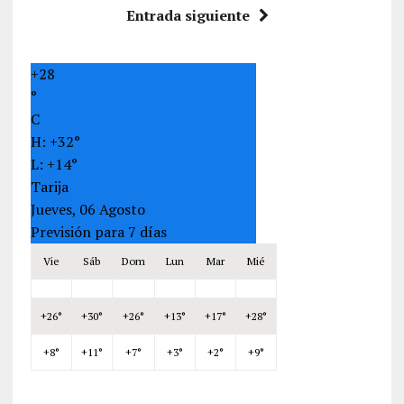
Entrada siguiente
+
28
°
C
H:
+
32°
L:
+
14°
Tarija
Jueves, 06 Agosto
Previsión para 7 días
Vie
Sáb
Dom
Lun
Mar
Mié
+
26°
+
30°
+
26°
+
13°
+
17°
+
28°
+
8°
+
11°
+
7°
+
3°
+
2°
+
9°