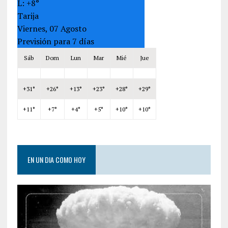
L:
+
8°
Tarija
Viernes, 07 Agosto
Previsión para 7 días
Sáb
Dom
Lun
Mar
Mié
Jue
+
31°
+
26°
+
13°
+
23°
+
28°
+
29°
+
11°
+
7°
+
4°
+
5°
+
10°
+
10°
EN UN DIA COMO HOY