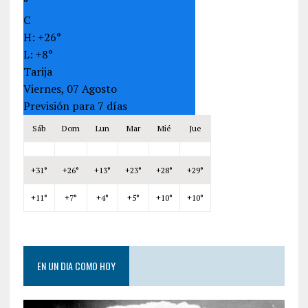
°
C
H:
+
26°
L:
+
8°
Tarija
Viernes, 07 Agosto
Previsión para 7 días
Sáb
Dom
Lun
Mar
Mié
Jue
+
31°
+
26°
+
13°
+
23°
+
28°
+
29°
+
11°
+
7°
+
4°
+
5°
+
10°
+
10°
EN UN DIA COMO HOY