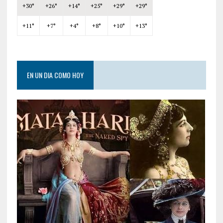
+
30°
+
26°
+
14°
+
25°
+
29°
+
29°
+
11°
+
7°
+
4°
+
8°
+
10°
+
13°
EN UN DIA COMO HOY