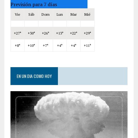
Previsión para 7 días
Vie
Sáb
Dom
Lun
Mar
Mié
+
27°
+
30°
+
26°
+
13°
+
22°
+
29°
+
8°
+
10°
+
7°
+
4°
+
4°
+
11°
EN UN DIA COMO HOY