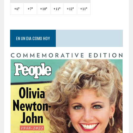
+
6°
+
7°
+
10°
+
11°
+
12°
+
11°
EN UN DIA COMO HOY