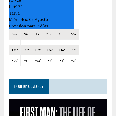
L:
+
12°
Tarija
Miércoles, 05 Agosto
Previsión para 7 días
Jue
Vie
Sáb
Dom
Lun
Mar
+
32°
+
26°
+
32°
+
26°
+
16°
+
15°
+
14°
+
8°
+
12°
+
9°
+
5°
+
3°
EN UN DIA COMO HOY