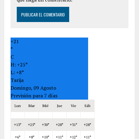
+
21
°
C
H:
+
25°
L:
+
8°
Tarija
Domingo, 09 Agosto
Previsión para 7 días
Lun
Mar
Mié
Jue
Vie
Sáb
+
13°
+
25°
+
30°
+
28°
+
31°
+
28°
+
6°
+
8°
+
10°
+
11°
+
12°
+
11°