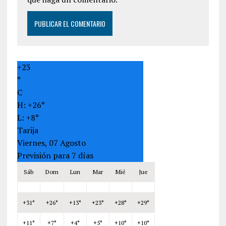
+
23
°
C
H:
+
26°
L:
+
8°
Tarija
Viernes, 07 Agosto
Previsión para 7 días
Sáb
Dom
Lun
Mar
Mié
Jue
+
31°
+
26°
+
13°
+
23°
+
28°
+
29°
+
11°
+
7°
+
4°
+
5°
+
10°
+
10°