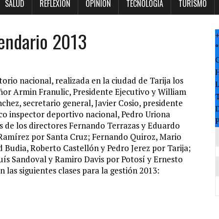
SALUD
REFLEXION
OPINION
TECNOLOGÍA
TURISMO
lendario 2013
°
rio nacional, realizada en la ciudad de Tarija los
Señor Armin Franulic, Presidente Ejecutivo y William
T
chez, secretario general, Javier Cosio, presidente
co inspector deportivo nacional, Pedro Uriona
P
ás de los directores Fernando Terrazas y Eduardo
 Ramírez por Santa Cruz; Fernando Quiroz, Mario
Budia, Roberto Castellón y Pedro Jerez por Tarija;
s Sandoval y Ramiro Davis por Potosí y Ernesto
las siguientes clases para la gestión 2013: