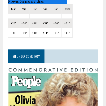
Previsión para 7 días
Mar
Mié
Jue
Vie
Sáb
Dom
+
26°
+
30°
+
28°
+
31°
+
30°
+
31°
+
8°
+
10°
+
10°
+
11°
+
11°
+
11°
EN UN DIA COMO HOY