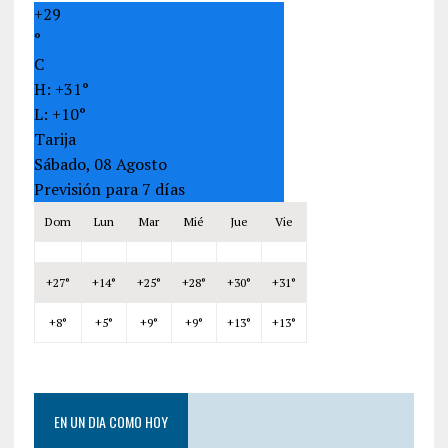
+
29
°
C
H:
+
31°
L:
+
10°
Tarija
Sábado, 08 Agosto
Previsión para 7 días
Dom
Lun
Mar
Mié
Jue
Vie
+
27°
+
14°
+
25°
+
28°
+
30°
+
31°
+
8°
+
5°
+
9°
+
9°
+
13°
+
13°
EN UN DIA COMO HOY