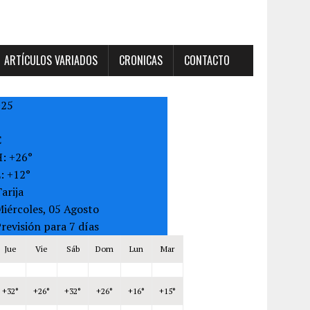
ARTÍCULOS VARIADOS
CRONICAS
CONTACTO
+
25
C
H:
+
26°
L:
+
12°
arija
iércoles, 05 Agosto
revisión para 7 días
Jue
Vie
Sáb
Dom
Lun
Mar
+
32°
+
26°
+
32°
+
26°
+
16°
+
15°