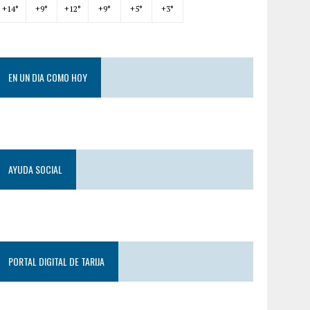
+
14°
+
9°
+
12°
+
9°
+
5°
+
3°
EN UN DIA COMO HOY
AYUDA SOCIAL
PORTAL DIGITAL DE TARIJA