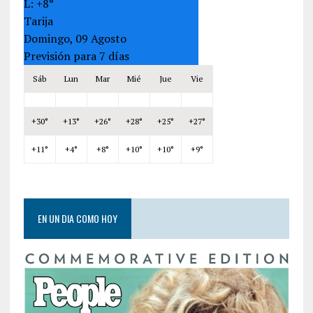
L:
+
8°
Tarija
Domingo, 09 Agosto
Previsión para 7 días
Sáb
Lun
Mar
Mié
Jue
Vie
+
30°
+
13°
+
26°
+
28°
+
25°
+
27°
+
11°
+
4°
+
8°
+
10°
+
10°
+
9°
EN UN DIA COMO HOY