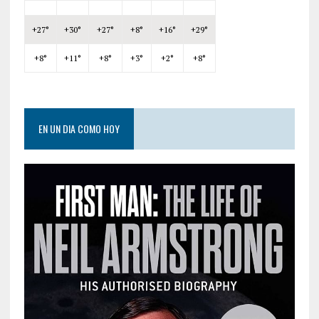
+
27°
+
30°
+
27°
+
8°
+
16°
+
29°
+
8°
+
11°
+
8°
+
3°
+
2°
+
8°
EN UN DIA COMO HOY