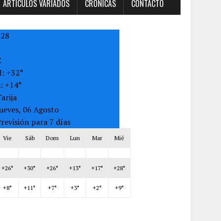
ARTÍCULOS VARIADOS
CRONICAS
CONTACTO
+
28
C
H:
+
32°
L:
+
14°
arija
ueves, 06 Agosto
revisión para 7 días
Vie
Sáb
Dom
Lun
Mar
Mié
+
26°
+
30°
+
26°
+
13°
+
17°
+
28°
+
8°
+
11°
+
7°
+
3°
+
2°
+
9°