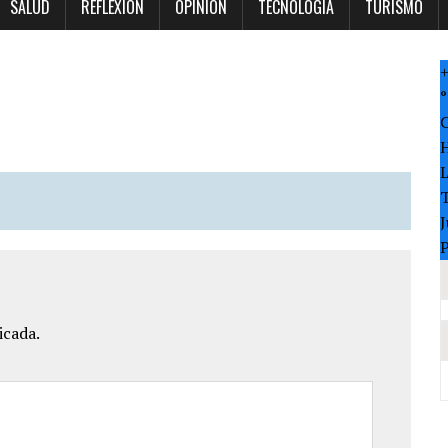
SALUD
REFLEXION
OPINION
TECNOLOGÍA
TURISMO
°
T
J
P
icada.