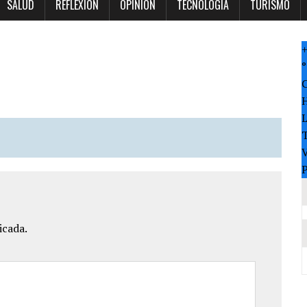
SALUD
REFLEXION
OPINION
TECNOLOGÍA
TURISMO
°
T
V
P
icada.