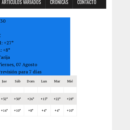
ARTÍCULOS VARIADOS
CRONICAS
CONTACTO
+
30
C
H:
+
27°
L:
+
8°
arija
iernes, 07 Agosto
revisión para 7 días
Jue
Sáb
Dom
Lun
Mar
Mié
+
32°
+
30°
+
26°
+
15°
+
22°
+
28°
+
14°
+
10°
+
8°
+
4°
+
4°
+
10°