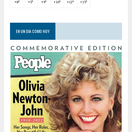
+
8°
+
5°
+
9°
+
10°
+
12°
+
13°
EN UN DIA COMO HOY