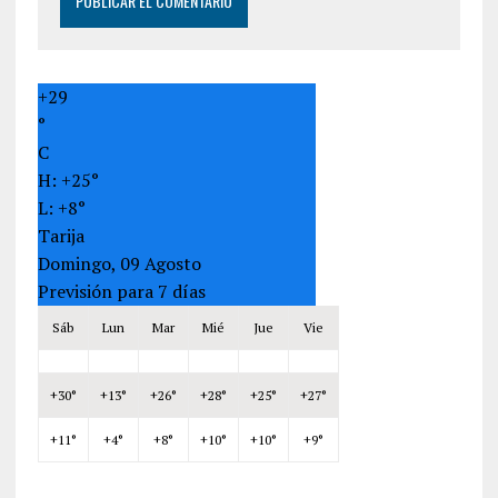
+
29
°
C
H:
+
25°
L:
+
8°
Tarija
Domingo, 09 Agosto
Previsión para 7 días
Sáb
Lun
Mar
Mié
Jue
Vie
+
30°
+
13°
+
26°
+
28°
+
25°
+
27°
+
11°
+
4°
+
8°
+
10°
+
10°
+
9°