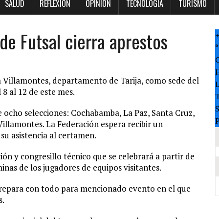
SALUD
REFLEXION
OPINION
TECNOLOGÍA
TURISMO
de Futsal cierra aprestos
°
 a Villamontes, departamento de Tarija, como sede del
8 al 12 de este mes.
T
de ocho selecciones: Cochabamba, La Paz, Santa Cruz,
P
 Villamontes. La Federación espera recibir un
u asistencia al certamen.
ión y congresillo técnico que se celebrará a partir de
inas de los jugadores de equipos visitantes.
 prepara con todo para mencionado evento en el que
s.