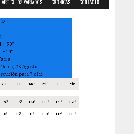
ARTÍCULOS VARIADOS
CRONICAS
CONTACTO
+
28
C
H:
+
30°
L:
+
10°
arija
Sábado, 08 Agosto
revisión para 7 días
Dom
Lun
Mar
Mié
Jue
Vie
+
26°
+
15°
+
24°
+
27°
+
31°
+
31°
+
8°
+
5°
+
9°
+
10°
+
12°
+
13°