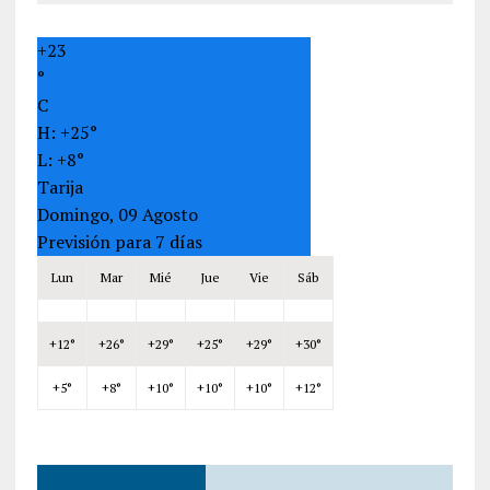
+
23
°
C
H:
+
25°
L:
+
8°
Tarija
Domingo, 09 Agosto
Previsión para 7 días
Lun
Mar
Mié
Jue
Vie
Sáb
+
12°
+
26°
+
29°
+
25°
+
29°
+
30°
+
5°
+
8°
+
10°
+
10°
+
10°
+
12°