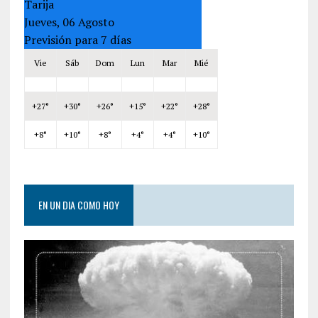
Tarija
Jueves, 06 Agosto
Previsión para 7 días
Vie
Sáb
Dom
Lun
Mar
Mié
+
27°
+
30°
+
26°
+
15°
+
22°
+
28°
+
8°
+
10°
+
8°
+
4°
+
4°
+
10°
EN UN DIA COMO HOY