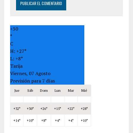
+
30
°
C
H:
+
27°
L:
+
8°
Tarija
Viernes, 07 Agosto
Previsión para 7 días
Jue
Sáb
Dom
Lun
Mar
Mié
+
32°
+
30°
+
26°
+
15°
+
22°
+
28°
+
14°
+
10°
+
8°
+
4°
+
4°
+
10°