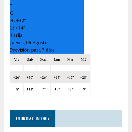
°
C
H:
+
32°
L:
+
14°
Tarija
Jueves, 06 Agosto
Previsión para 7 días
Vie
Sáb
Dom
Lun
Mar
Mié
+
26°
+
30°
+
26°
+
13°
+
17°
+
28°
+
8°
+
11°
+
7°
+
3°
+
2°
+
9°
EN UN DIA COMO HOY