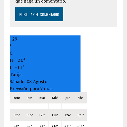
que haga un comentario.
+
29
°
C
H:
+
30°
L:
+
11°
Tarija
Sábado, 08 Agosto
Previsión para 7 días
Dom
Lun
Mar
Mié
Jue
Vie
+
25°
+
15°
+
23°
+
28°
+
26°
+
27°
+
8°
+
4°
+
8°
+
10°
+
11°
+
11°