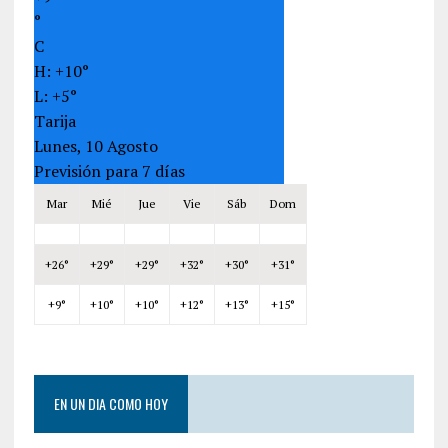
°
C
H:
+
10°
L:
+
5°
Tarija
Lunes, 10 Agosto
Previsión para 7 días
Mar
Mié
Jue
Vie
Sáb
Dom
+
26°
+
29°
+
29°
+
32°
+
30°
+
31°
+
9°
+
10°
+
10°
+
12°
+
13°
+
15°
EN UN DIA COMO HOY