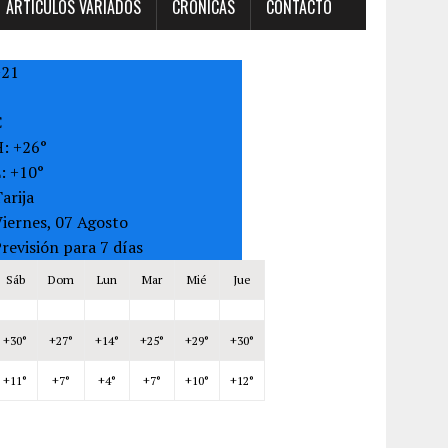
ARTÍCULOS VARIADOS
CRONICAS
CONTACTO
+
21
C
H:
+
26°
L:
+
10°
arija
iernes, 07 Agosto
revisión para 7 días
Sáb
Dom
Lun
Mar
Mié
Jue
+
30°
+
27°
+
14°
+
25°
+
29°
+
30°
+
11°
+
7°
+
4°
+
7°
+
10°
+
12°