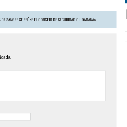
 DE SANGRE SE REÚNE EL CONCEJO DE SEGURIDAD CIUDADANA»
B
icada.