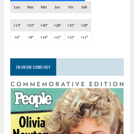
Lun
Mar
Mié
Jue
Vie
Sáb
+
13°
+
25°
+
30°
+
28°
+
31°
+
28°
+
6°
+
8°
+
10°
+
11°
+
12°
+
11°
EN UN DIA COMO HOY