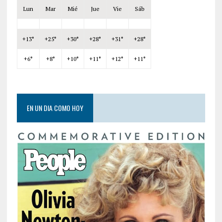
Lun
Mar
Mié
Jue
Vie
Sáb
+
13°
+
25°
+
30°
+
28°
+
31°
+
28°
+
6°
+
8°
+
10°
+
11°
+
12°
+
11°
EN UN DIA COMO HOY