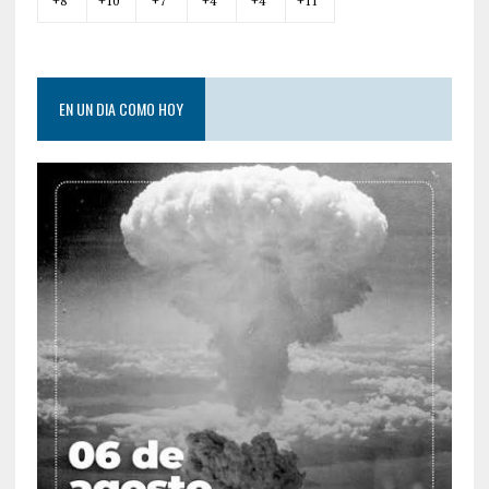
+
8°
+
10°
+
7°
+
4°
+
4°
+
11°
EN UN DIA COMO HOY