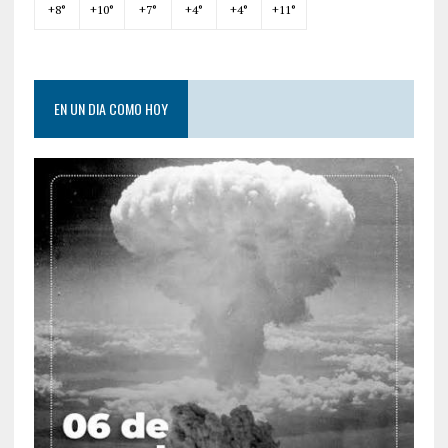
+
8°
+
10°
+
7°
+
4°
+
4°
+
11°
EN UN DIA COMO HOY