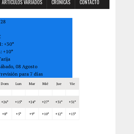
ARTÍCULOS VARIADOS
CRONICAS
CONTACTO
+
28
C
H:
+
30°
L:
+
10°
arija
Sábado, 08 Agosto
revisión para 7 días
Dom
Lun
Mar
Mié
Jue
Vie
+
26°
+
15°
+
24°
+
27°
+
31°
+
31°
+
8°
+
5°
+
9°
+
10°
+
12°
+
13°