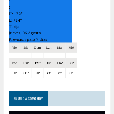
°
C
H:
+
32°
L:
+
14°
Tarija
Jueves, 06 Agosto
Previsión para 7 días
Vie
Sáb
Dom
Lun
Mar
Mié
+
27°
+
30°
+
27°
+
8°
+
16°
+
29°
+
8°
+
11°
+
8°
+
3°
+
2°
+
8°
EN UN DIA COMO HOY