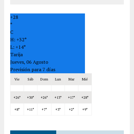
+
28
°
C
H:
+
32°
L:
+
14°
Tarija
Jueves, 06 Agosto
Previsión para 7 días
Vie
Sáb
Dom
Lun
Mar
Mié
+
26°
+
30°
+
26°
+
13°
+
17°
+
28°
+
8°
+
11°
+
7°
+
3°
+
2°
+
9°