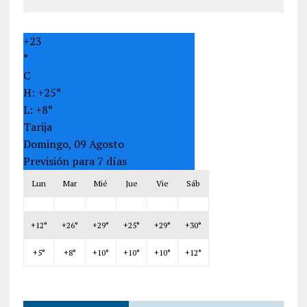
+
23
°
C
H:
+
25°
L:
+
8°
Tarija
Domingo, 09 Agosto
Previsión para 7 días
Lun
Mar
Mié
Jue
Vie
Sáb
+
12°
+
26°
+
29°
+
25°
+
29°
+
30°
+
5°
+
8°
+
10°
+
10°
+
10°
+
12°