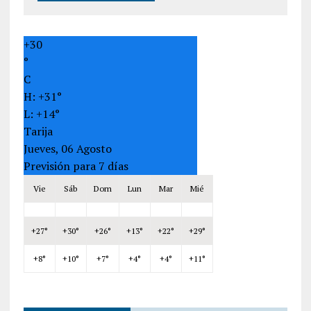
+
30
°
C
H:
+
31°
L:
+
14°
Tarija
Jueves, 06 Agosto
Previsión para 7 días
Vie
Sáb
Dom
Lun
Mar
Mié
+
27°
+
30°
+
26°
+
13°
+
22°
+
29°
+
8°
+
10°
+
7°
+
4°
+
4°
+
11°